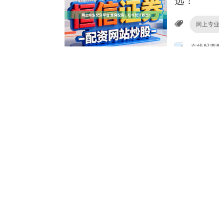
选！
网上专
在线股票
炒股配资找配资
务等你来
股市配
杨方配资
炒股配资找配资
托吗？